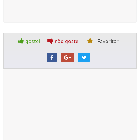
gostei
não gostei
Favoritar