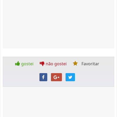
gostei
não gostei
Favoritar