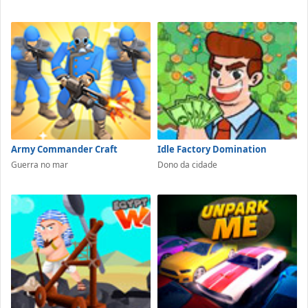
Army Commander Craft
Idle Factory Domination
Guerra no mar
Dono da cidade