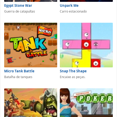
Egypt Stone War
Unpark Me
Guerra de catapultas
Carro estacionado
Micro Tank Battle
Snap The Shape
Batalha de tanques
Encaixe as peças.