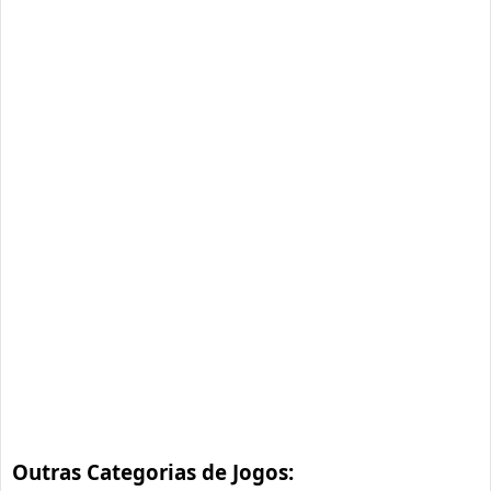
Outras Categorias de Jogos: