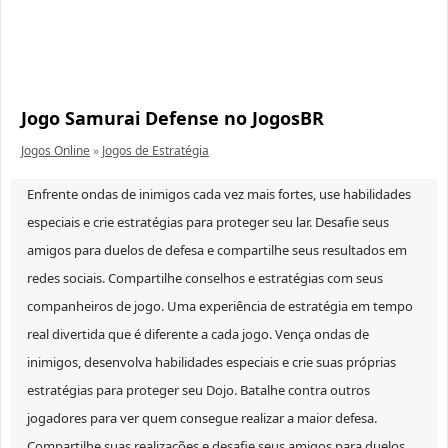
Jogo Samurai Defense no JogosBR
Jogos Online
»
Jogos de Estratégia
Enfrente ondas de inimigos cada vez mais fortes, use habilidades
especiais e crie estratégias para proteger seu lar. Desafie seus
amigos para duelos de defesa e compartilhe seus resultados em
redes sociais. Compartilhe conselhos e estratégias com seus
companheiros de jogo. Uma experiência de estratégia em tempo
real divertida que é diferente a cada jogo. Vença ondas de
inimigos, desenvolva habilidades especiais e crie suas próprias
estratégias para proteger seu Dojo. Batalhe contra outros
jogadores para ver quem consegue realizar a maior defesa.
Compartilhe suas realizações e desafie seus amigos para duelos.