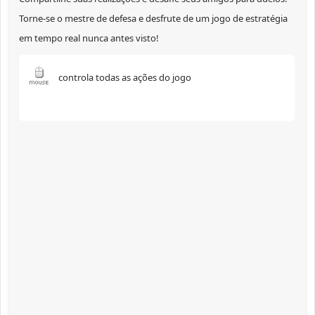
Torne-se o mestre de defesa e desfrute de um jogo de estratégia
em tempo real nunca antes visto!
controla todas as ações do jogo