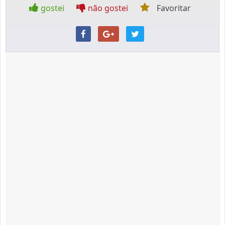
gostei
não gostei
Favoritar