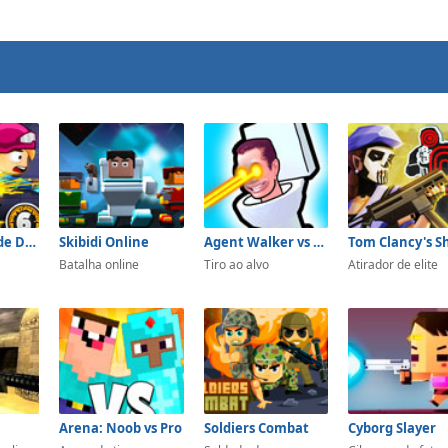
Zombie Parade Defense 6
Skibidi Online
Agent Walker vs Skibidi Toilets
Batalha online
Tiro ao alvo
Atirador de elite
Arena: Noob vs Pro
Soldiers Combat
Cyborg Slayer