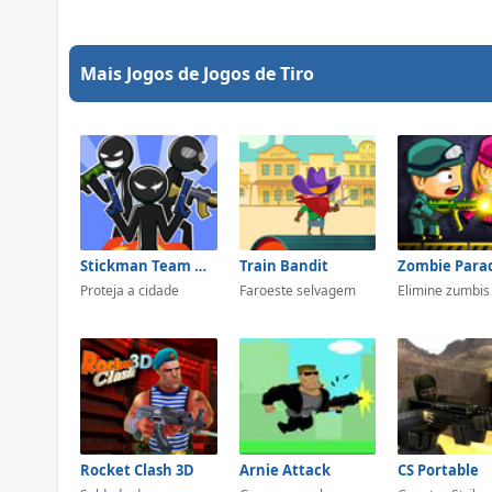
Mais Jogos de Jogos de Tiro
Stickman Team Detroit
Train Bandit
Proteja a cidade
Faroeste selvagem
Elimine zumbis
Rocket Clash 3D
Arnie Attack
CS Portable