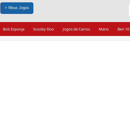
⭐
Meus Jogos
Bob Esponja
Scooby Doo
Jogos de Carros
Mario
Ben 10