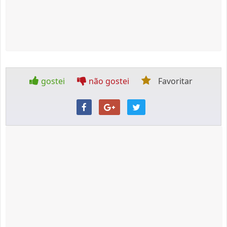
gostei
não gostei
Favoritar