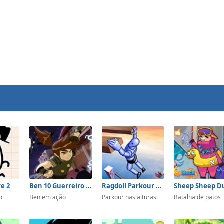
e 2
Ben 10 Guerreiro Samurai
Ragdoll Parkour Simulator
Sheep Sheep D
o
Ben em ação
Parkour nas alturas
Batalha de patos