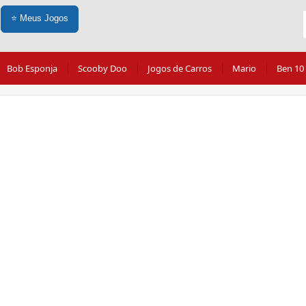
⭐
Meus Jogos
Bob Esponja
Scooby Doo
Jogos de Carros
Mario
Ben 10