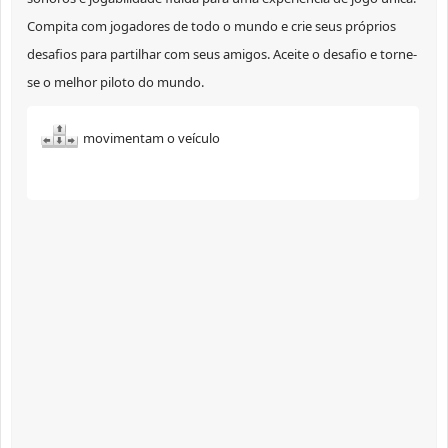
Compita com jogadores de todo o mundo e crie seus próprios
desafios para partilhar com seus amigos. Aceite o desafio e torne-
se o melhor piloto do mundo.
movimentam o veículo