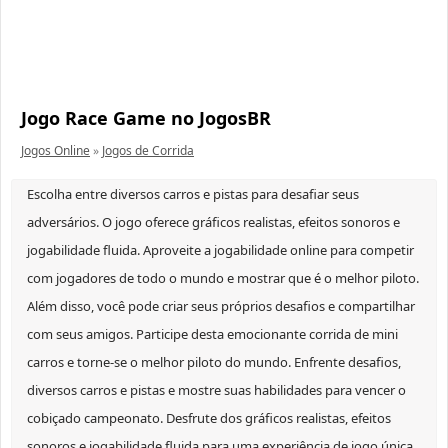
Jogo Race Game no JogosBR
Jogos Online
»
Jogos de Corrida
Escolha entre diversos carros e pistas para desafiar seus
adversários. O jogo oferece gráficos realistas, efeitos sonoros e
jogabilidade fluida. Aproveite a jogabilidade online para competir
com jogadores de todo o mundo e mostrar que é o melhor piloto.
Além disso, você pode criar seus próprios desafios e compartilhar
com seus amigos. Participe desta emocionante corrida de mini
carros e torne-se o melhor piloto do mundo. Enfrente desafios,
diversos carros e pistas e mostre suas habilidades para vencer o
cobiçado campeonato. Desfrute dos gráficos realistas, efeitos
sonoros e jogabilidade fluida para uma experiência de jogo única.