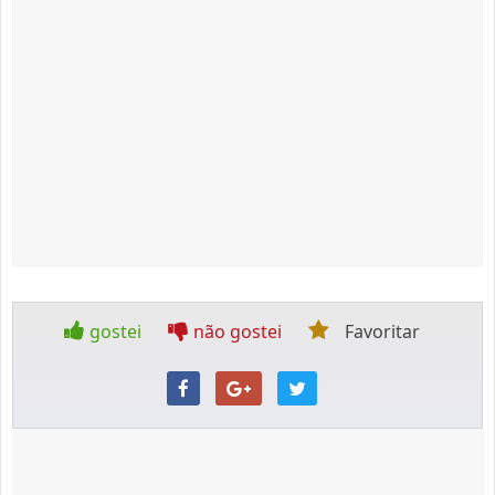
gostei
não gostei
Favoritar