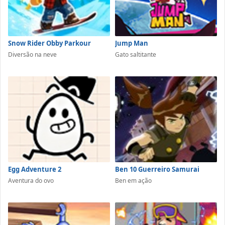
Snow Rider Obby Parkour
Jump Man
Diversão na neve
Gato saltitante
Egg Adventure 2
Ben 10 Guerreiro Samurai
Aventura do ovo
Ben em ação