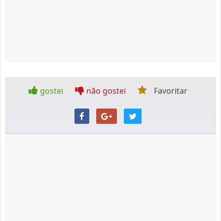
gostei
não gostei
Favoritar