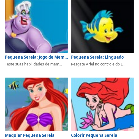
Pequena Sereia: Jogo de Memória
Pequena Sereia: Linguado
Teste suas habilidades de mem...
Resgate Ariel no controle do L...
Maquiar Pequena Sereia
Colorir Pequena Sereia