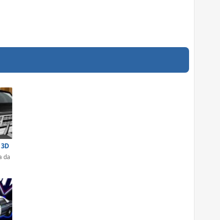
a 3D
a da