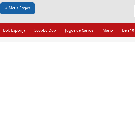
⭐
Meus Jogos
Bob Esponja
Scooby Doo
Jogos de Carros
Mario
Ben 10