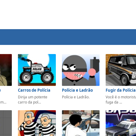
e
Carros de Polícia
Polícia e Ladrão
Fugir da Políci
Dirija um potente
Polícia e Ladrão.
Você é o motorist
m...
carro da pol...
fuga da ...