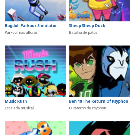
Ragdoll Parkour Simulator
Sheep Sheep Duck
Parkour nas alturas
Batalha de patos
Music Rush
Ben 10 The Return Of Psyphon
Escalada musical
O Retorno de Psyphon.