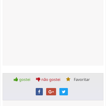
gostei
não gostei
Favoritar