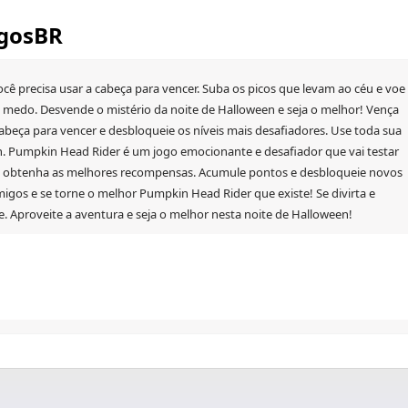
ogosBR
ê precisa usar a cabeça para vencer. Suba os picos que levam ao céu e voe
 medo. Desvende o mistério da noite de Halloween e seja o melhor! Vença
abeça para vencer e desbloqueie os níveis mais desafiadores. Use toda sua
een. Pumpkin Head Rider é um jogo emocionante e desafiador que vai testar
s e obtenha as melhores recompensas. Acumule pontos e desbloqueie novos
migos e se torne o melhor Pumpkin Head Rider que existe! Se divirta e
. Aproveite a aventura e seja o melhor nesta noite de Halloween!