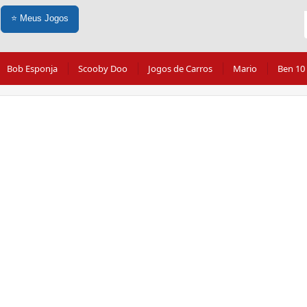
⭐
Meus Jogos
Bob Esponja
Scooby Doo
Jogos de Carros
Mario
Ben 10