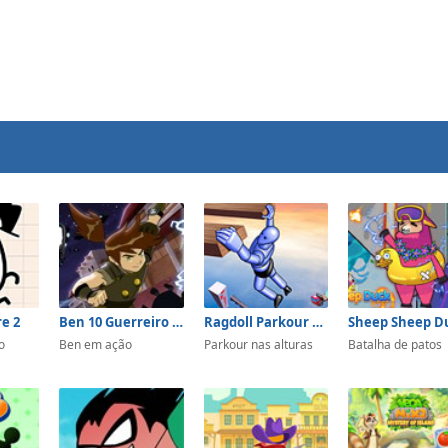
e 2
Ben 10 Guerreiro Samurai
Ragdoll Parkour Simulator
Sheep Sheep D
o
Ben em ação
Parkour nas alturas
Batalha de patos