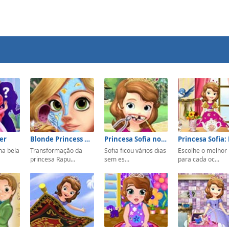
er
Blonde Princess Real Makeover
Princesa Sofia no Dentista
ma bela
Transformação da
Sofia ficou vários dias
Escolhe o melhor
princesa Rapu...
sem es...
para cada oc...