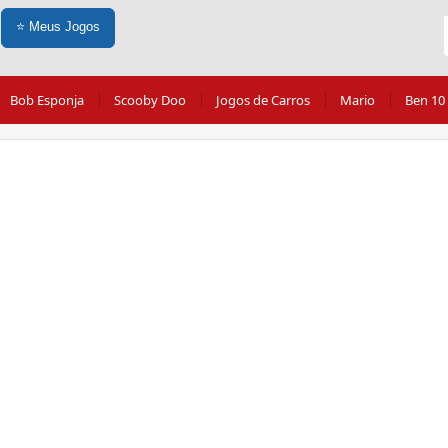
⭐
Meus Jogos
Bob Esponja
Scooby Doo
Jogos de Carros
Mario
Ben 10