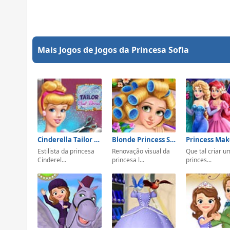
Mais Jogos de Jogos da Princesa Sofia
Cinderella Tailor Ball Dress
Blonde Princess Spa Day
Princess Mak
Estilista da princesa
Renovação visual da
Que tal criar u
Cinderel...
princesa l...
princes...