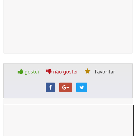
gostei
não gostei
Favoritar