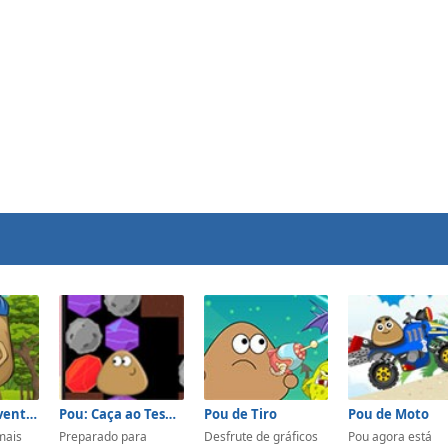
Pou Jump Adventure
Pou: Caça ao Tesouro
Pou de Tiro
Pou de Moto
mais
Preparado para
Desfrute de gráficos
Pou agora está