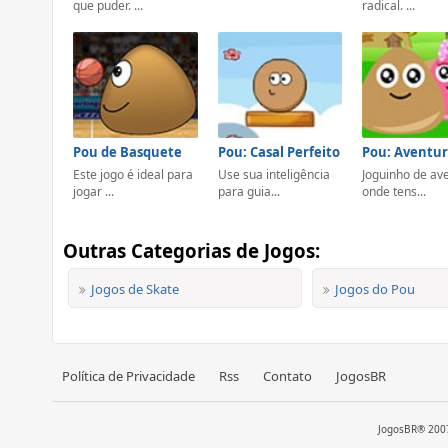
que puder. ...
radical. ...
Pou de Basquete
Pou: Casal Perfeito
Este jogo é ideal para
Use sua inteligência
Joguinho de av
jogar ...
para guia...
onde tens...
Outras Categorias de Jogos:
Jogos de Skate
Jogos do Pou
Política de Privacidade
Rss
Contato
JogosBR
JogosBR® 2007