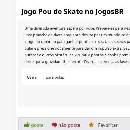
Jogo Pou de Skate no JogosBR
Uma divertida aventura espera por você. Prepare-se para desa
uma prancha de skate enquanto desliza por um mundo colorido
longo do caminho para ganhar pontos extras. Use as setas par
pular e pressione novamente para dar um impulso extra. Seu
buracos e outros obstáculos. Acumule pontos e ganhe prêmios
deixe que a gravidade lhe derrote. Divirta-se e vença as fases
Use a
para pular.
gostei
não gostei
Favoritar