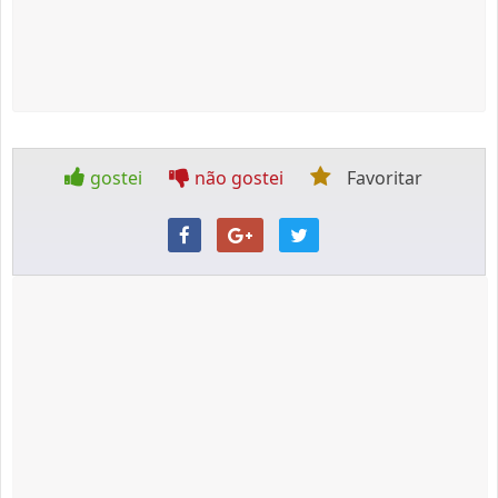
gostei
não gostei
Favoritar