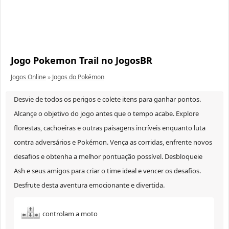
Jogo Pokemon Trail no JogosBR
Jogos Online
»
Jogos do Pokémon
Desvie de todos os perigos e colete itens para ganhar pontos.
Alcançe o objetivo do jogo antes que o tempo acabe. Explore
florestas, cachoeiras e outras paisagens incríveis enquanto luta
contra adversários e Pokémon. Vença as corridas, enfrente novos
desafios e obtenha a melhor pontuação possível. Desbloqueie
Ash e seus amigos para criar o time ideal e vencer os desafios.
Desfrute desta aventura emocionante e divertida.
controlam a moto