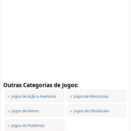
Outras Categorias de Jogos:
Jogos de Ação e Aventura
Jogos de Motocross
Jogos de Motos
Jogos de Obstáculos
Jogos do Pokémon