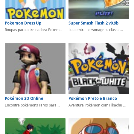
Pokemon Dress Up
Super Smash Flash 2 v0.9b
Roupas para a treinadora Pokem...
Luta entre personagens clássic...
Pokémon 3D Online
Pokémon Preto e Branco
Encontre pokémons raros para ...
Aventura Pokémon com Pikachu ...