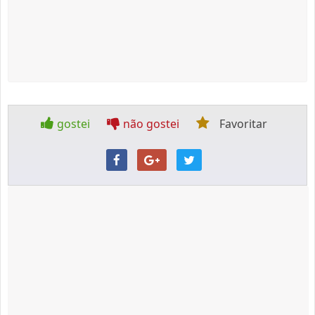
gostei
não gostei
Favoritar