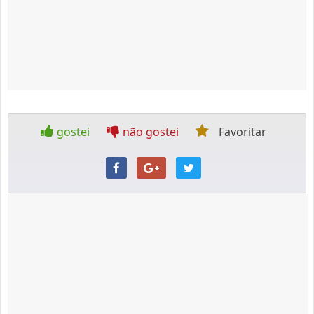
gostei
não gostei
Favoritar