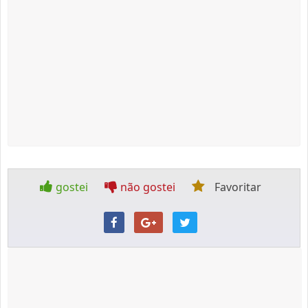
gostei
não gostei
Favoritar