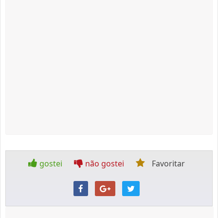
gostei
não gostei
Favoritar