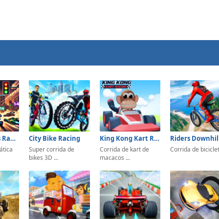
Mathematics Racing
City Bike Racing
King Kong Kart Racing
ática
Super corrida de
Corrida de kart de
Corrida de bicicle
bikes 3D ...
macacos ...