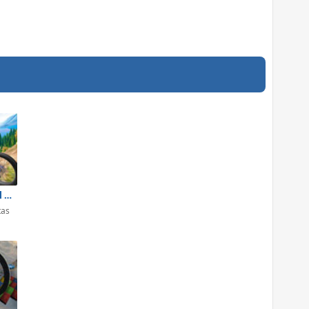
Riders Downhill Racing
tas