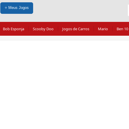
⭐
Meus Jogos
Bob Esponja
Scooby Doo
Jogos de Carros
Mario
Ben 10