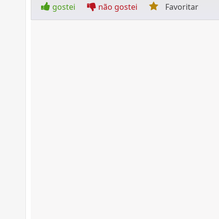
gostei
não gostei
Favoritar