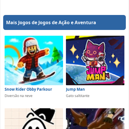
Mais Jogos de Jogos de Ação e Aventura
Snow Rider Obby Parkour
Jump Man
Diversão na neve
Gato saltitante