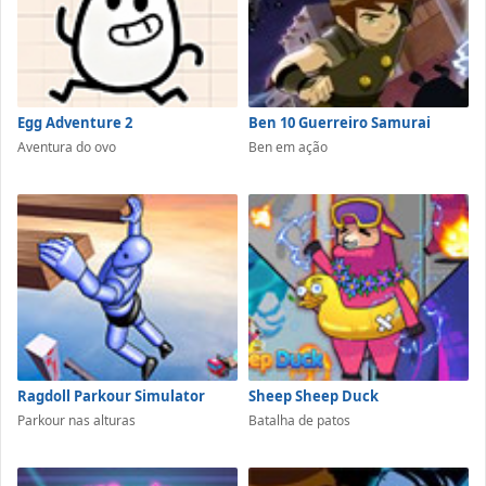
Egg Adventure 2
Ben 10 Guerreiro Samurai
Aventura do ovo
Ben em ação
Ragdoll Parkour Simulator
Sheep Sheep Duck
Parkour nas alturas
Batalha de patos