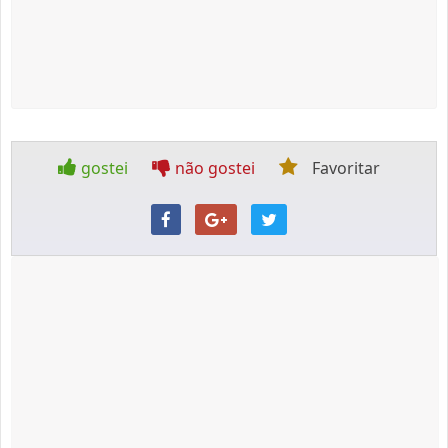
gostei
não gostei
Favoritar