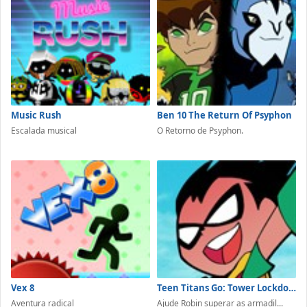
Music Rush
Ben 10 The Return Of Psyphon
Escalada musical
O Retorno de Psyphon.
Vex 8
Teen Titans Go: Tower Lockdown
Aventura radical
Ajude Robin superar as armadil...