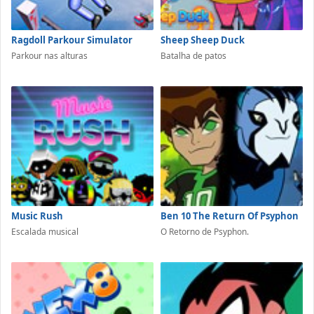
Ragdoll Parkour Simulator
Sheep Sheep Duck
Parkour nas alturas
Batalha de patos
Music Rush
Ben 10 The Return Of Psyphon
Escalada musical
O Retorno de Psyphon.