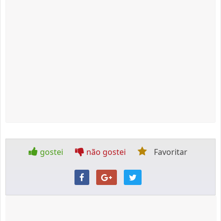
gostei
não gostei
Favoritar