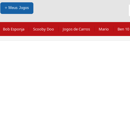
⭐
Meus Jogos
Bob Esponja
Scooby Doo
Jogos de Carros
Mario
Ben 10