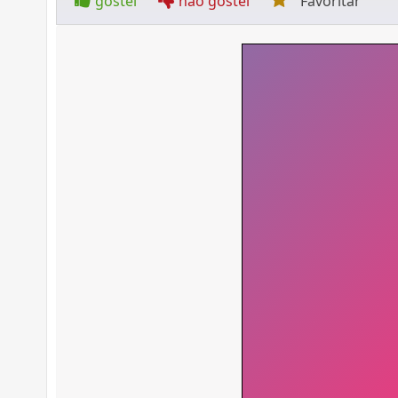
gostei
não gostei
Favoritar