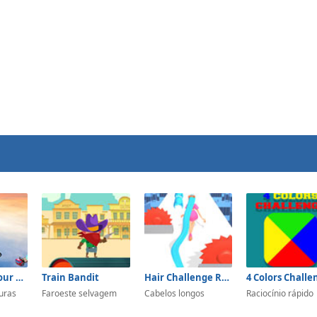
Ragdoll Parkour Simulator
Train Bandit
Hair Challenge Rush
4 Colors Challe
turas
Faroeste selvagem
Cabelos longos
Raciocínio rápido