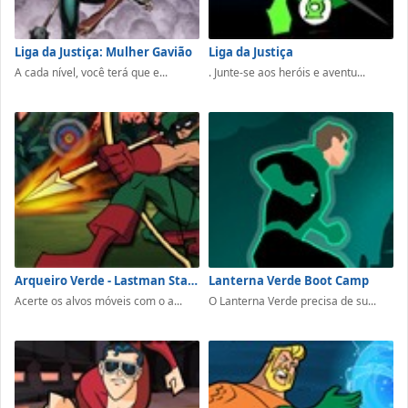
Liga da Justiça: Mulher Gavião
Liga da Justiça
A cada nível, você terá que e...
. Junte-se aos heróis e aventu...
Arqueiro Verde - Lastman Standing
Lanterna Verde Boot Camp
Acerte os alvos móveis com o a...
O Lanterna Verde precisa de su...