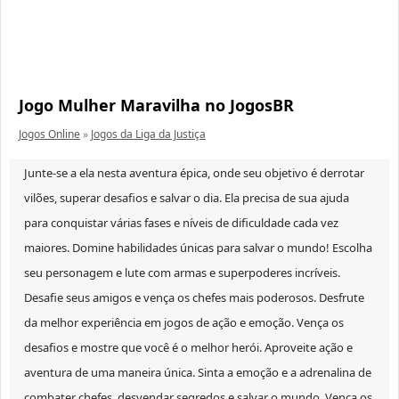
Jogo Mulher Maravilha no JogosBR
Jogos Online
»
Jogos da Liga da Justiça
Junte-se a ela nesta aventura épica, onde seu objetivo é derrotar
vilões, superar desafios e salvar o dia. Ela precisa de sua ajuda
para conquistar várias fases e níveis de dificuldade cada vez
maiores. Domine habilidades únicas para salvar o mundo! Escolha
seu personagem e lute com armas e superpoderes incríveis.
Desafie seus amigos e vença os chefes mais poderosos. Desfrute
da melhor experiência em jogos de ação e emoção. Vença os
desafios e mostre que você é o melhor herói. Aproveite ação e
aventura de uma maneira única. Sinta a emoção e a adrenalina de
combater chefes, desvendar segredos e salvar o mundo. Vença os