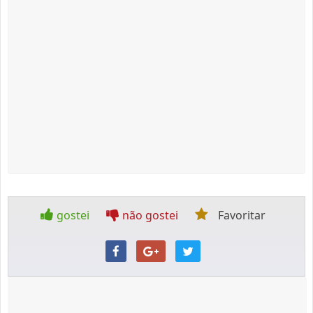
gostei
não gostei
Favoritar