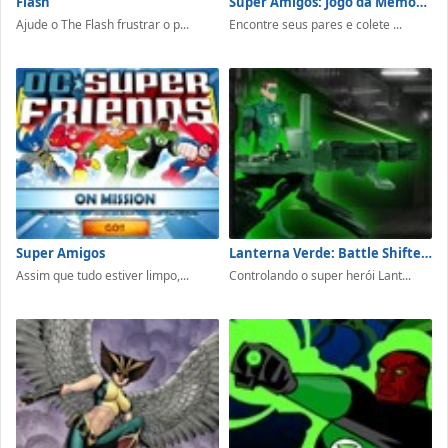
Flash
Super Amigos: Jogo da Memória
Ajude o The Flash frustrar o p...
Encontre seus pares e colete ...
Super Amigos
Lanterna Verde: Battle Shifters
Assim que tudo estiver limpo,...
Controlando o super herói Lant...