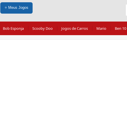
⭐
Meus Jogos
Bob Esponja
Scooby Doo
Jogos de Carros
Mario
Ben 10