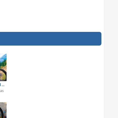
Riders Downhill Racing
tas