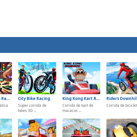
Mathematics Racing
City Bike Racing
King Kong Kart Racing
ática
Super corrida de
Corrida de kart de
Corrida de bicicle
bikes 3D ...
macacos ...