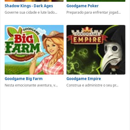
Shadow Kings - Dark Ages
Goodgame Poker
Governe sua cidade e lute lado...
Preparado para enfrentar jogad...
Goodgame Big Farm
Goodgame Empire
Nesta emocionante aventura, v...
Construa e administre o seu pr...