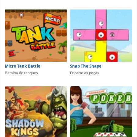
Micro Tank Battle
Snap The Shape
Batalha de tanques
Encaixe as peças.