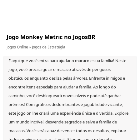
Jogo Monkey Metric no JogosBR
Jogos Online
»
Jogos de Estratégia
É aqui que você entra para ajudar o macaco e sua família! Neste
jogo, você precisa guiar o macaco através de perigosos
obstáculos enquanto desliza pelas árvores. Enfrente inimigos e
encontre itens especiais para ajudar a família. Ao longo do
caminho, você desbloqueará novos níveis e pode até ganhar
prêmios! Com gráficos deslumbrantes e jogabilidade viciante,
este jogo online criará uma experiência única e divertida. Explore
um mundo incrível, desvende segredos e salve a família de
macacos. Você será capaz de vencer todos os desafios, explorar
todos os níveis e salvar a família? Jogue agora e descubra!