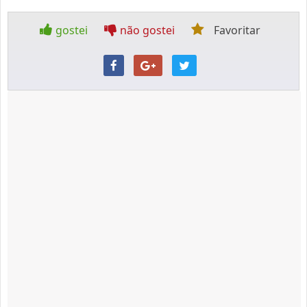
gostei
não gostei
Favoritar