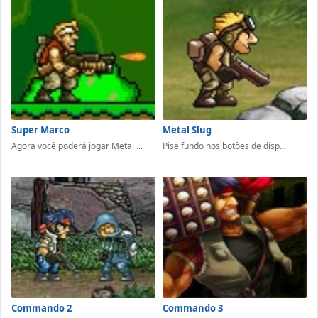
Super Marco
Metal Slug
Agora você poderá jogar Metal ...
Pise fundo nos botões de disp...
Commando 2
Commando 3