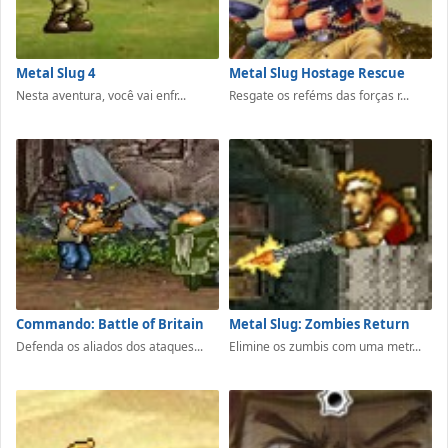
Metal Slug 4
Metal Slug Hostage Rescue
Nesta aventura, você vai enfr...
Resgate os reféms das forças r...
Commando: Battle of Britain
Metal Slug: Zombies Return
Defenda os aliados dos ataques...
Elimine os zumbis com uma metr...