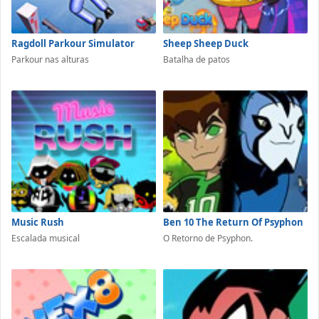
Ragdoll Parkour Simulator
Sheep Sheep Duck
Parkour nas alturas
Batalha de patos
Music Rush
Ben 10 The Return Of Psyphon
Escalada musical
O Retorno de Psyphon.