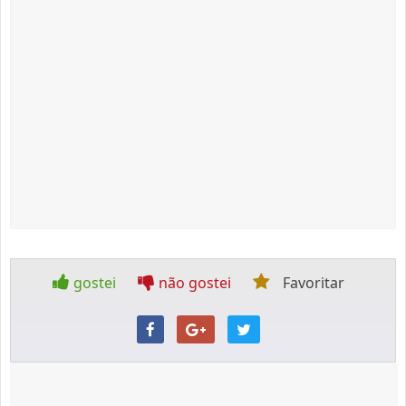
gostei
não gostei
Favoritar