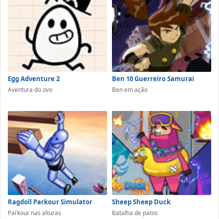
Egg Adventure 2
Ben 10 Guerreiro Samurai
Aventura do ovo
Ben em ação
Ragdoll Parkour Simulator
Sheep Sheep Duck
Parkour nas alturas
Batalha de patos