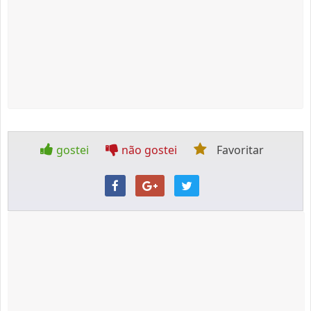
gostei
não gostei
Favoritar