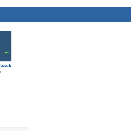
otosub
s