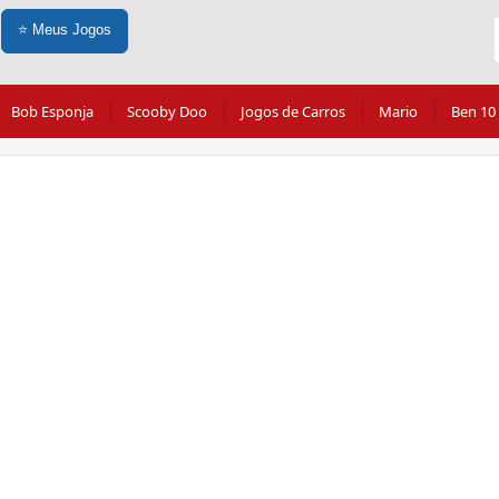
⭐
Meus Jogos
Bob Esponja
Scooby Doo
Jogos de Carros
Mario
Ben 10