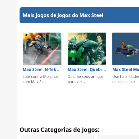
Mais Jogos de Jogos do Max Steel
Max Steel: N-Tek Invasion
Max Steel: Quebra-Cabeça
Max Steel M
Lute contra Morphos
Desafie seus amigos
Use habilidade
com Max St...
para ver ...
especiais par...
Outras Categorias de Jogos: