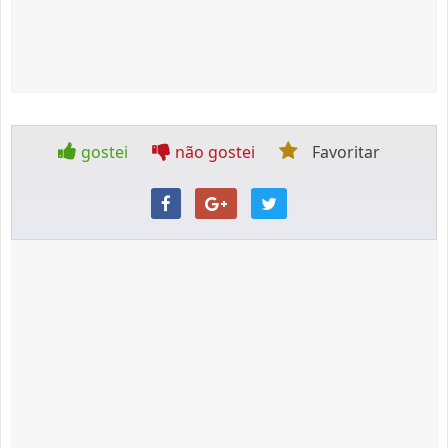
gostei
não gostei
Favoritar