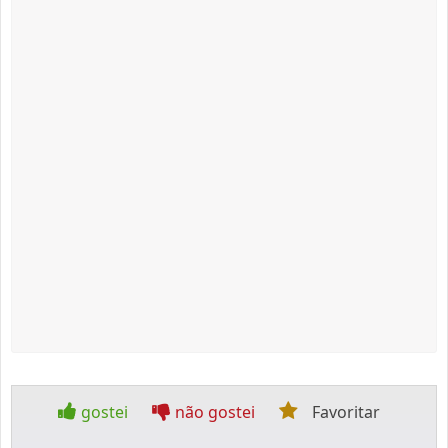
gostei
não gostei
Favoritar