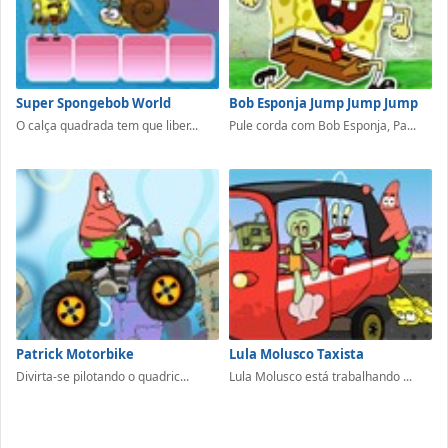
Super Spongebob World
Bob Esponja Jump Jump Jump
O calça quadrada tem que liber...
Pule corda com Bob Esponja, Pa...
Patrick Motorbike
Lula Molusco Taxista
Divirta-se pilotando o quadric...
Lula Molusco está trabalhando ...