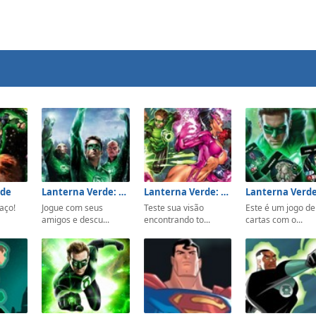
rde
Lanterna Verde: Encontre os Animais
Lanterna Verde: Encontre os Números
aço!
Jogue com seus
Teste sua visão
Este é um jogo de
amigos e descu...
encontrando to...
cartas com o...