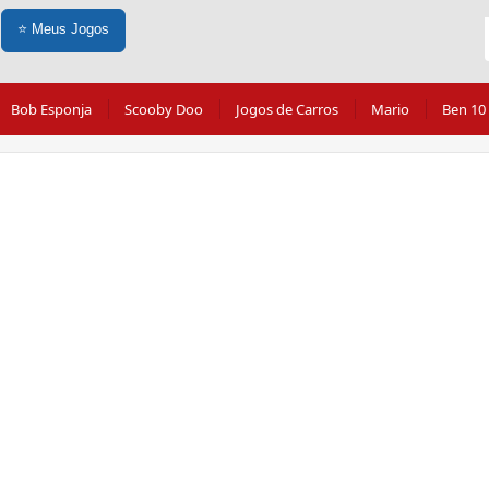
⭐
Meus Jogos
Bob Esponja
Scooby Doo
Jogos de Carros
Mario
Ben 10