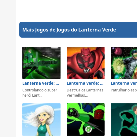
Mais Jogos de Jogos do Lanterna Verde
Lanterna Verde: Battle Shifters
Lanterna Verde: Ataque Vermelho
Lanterna Ve
Controlando o super
Destrua os Lanternas
Patrulhar o esp
herói Lant...
Vermelhas...