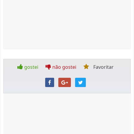
gostei
não gostei
Favoritar