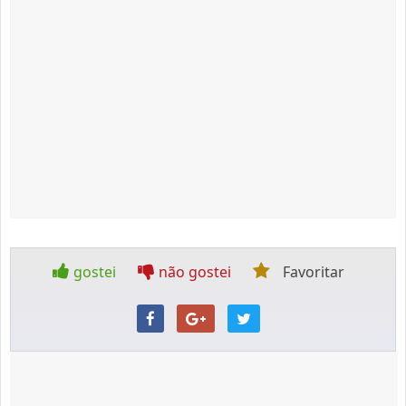
gostei
não gostei
Favoritar