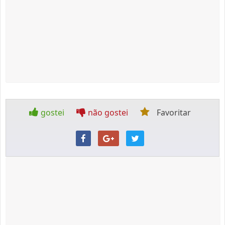
gostei
não gostei
Favoritar