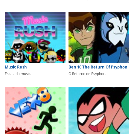
Music Rush
Ben 10 The Return Of Psyphon
Escalada musical
O Retorno de Psyphon.