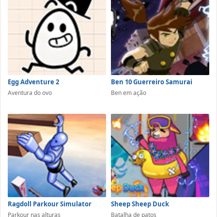
Egg Adventure 2
Ben 10 Guerreiro Samurai
Aventura do ovo
Ben em ação
Ragdoll Parkour Simulator
Sheep Sheep Duck
Parkour nas alturas
Batalha de patos