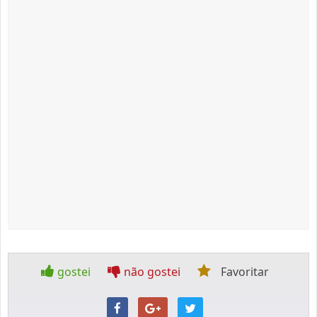
gostei
não gostei
Favoritar