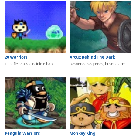
20 Warriors
Arcuz Behind The Dark
Desafie seu raciocínio e habi...
Desvende segredos, busque arm...
Penguin Warriors
Monkey King