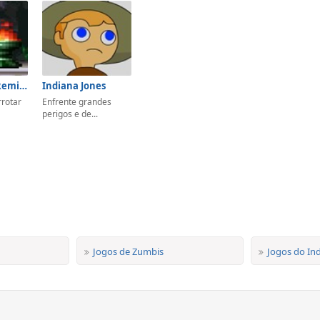
Castlevania Remix of Blood
Indiana Jones
rrotar
Enfrente grandes
perigos e de...
Jogos de Zumbis
Jogos do In