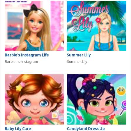
Barbie's Instagram Life
Summer Lily
Barbie no instagram
Summer Lily
Baby Lily Care
Candyland Dress Up