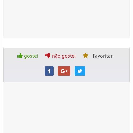
gostei
não gostei
Favoritar