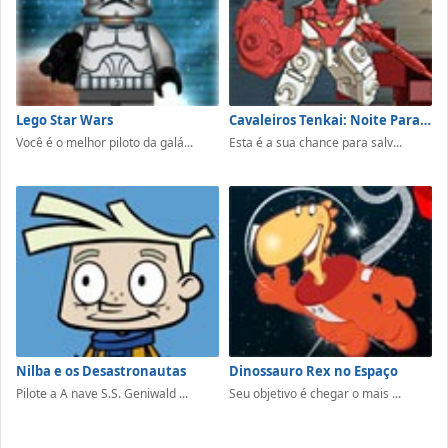
Lego Star Wars
Cavaleiros Tenkai: Noite Para Redenção
Você é o melhor piloto da galá...
Esta é a sua chance para salv...
Nilba e os Desastronautas
Dinossauro Rex no Espaço
Pilote a A nave S.S. Geniwald ...
Seu objetivo é chegar o mais ...