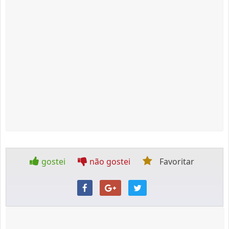
gostei
não gostei
Favoritar