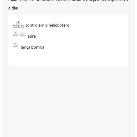
o dia!
controlam o helicóptero
atira
lança bomba