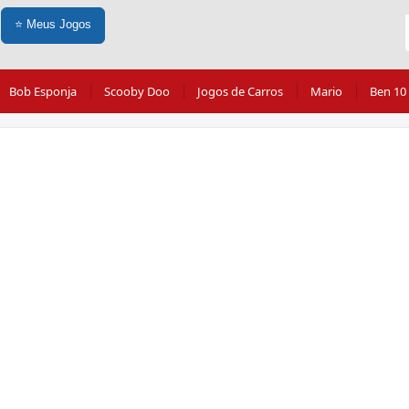
⭐
Meus Jogos
Bob Esponja
Scooby Doo
Jogos de Carros
Mario
Ben 10