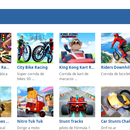
Mathematics Racing
City Bike Racing
King Kong Kart Racing
ática
Super corrida de
Corrida de kart de
Corrida de bicicle
bikes 3D ...
macacos ...
ATV Bike Games Quad Offroad
Nitro Tuk Tuk
Stunt Tracks
ical
Dirigir a moto
piloto de Fórmula 1
Drif no ar