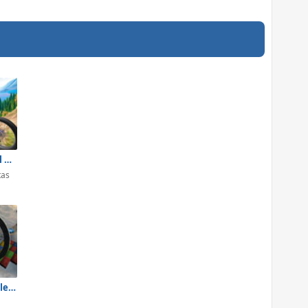
Riders Downhill Racing
tas
Car Stunts Challenge