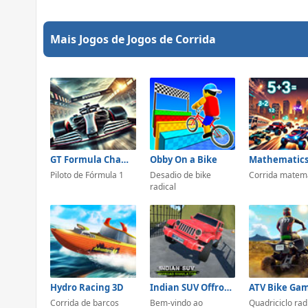
Mais Jogos de Jogos de Corrida
GT Formula Championship
Obby On a Bike
Piloto de Fórmula 1
Desadio de bike
Corrida matem
radical
Hydro Racing 3D
Indian SUV Offroad Simulator
Corrida de barcos
Bem-vindo ao
Quadriciclo rad