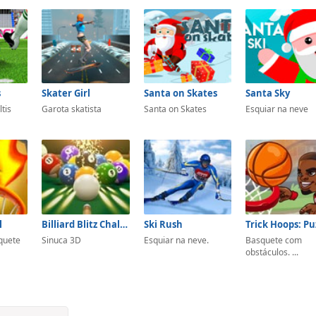
s
Skater Girl
Santa on Skates
Santa Sky
tis
Garota skatista
Santa on Skates
Esquiar na neve
l
Billiard Blitz Challenge
Ski Rush
quete
Sinuca 3D
Esquiar na neve.
Basquete com
obstáculos. ...