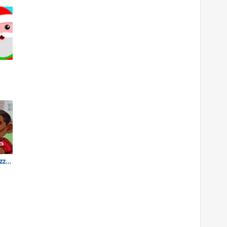
Trick Hoops: Puzzle Edition