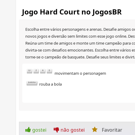
Jogo Hard Court no JogosBR
Escolha entre vários personagens e arenas. Desafie amigos o
novos jogos e diversão sem limites com esse jogo online. Desfr
Reúna um time de amigos e monte um time campeão para conq
divirta-se com desafios emocionantes. Escolha entre vários es
torne-se o campeão de basquete. Desafie seus limites e divirt
movimentam o personagem
rouba a bola
gostei
não gostei
Favoritar