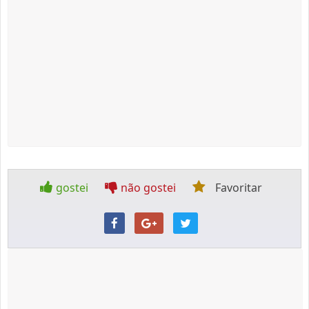
gostei
não gostei
Favoritar