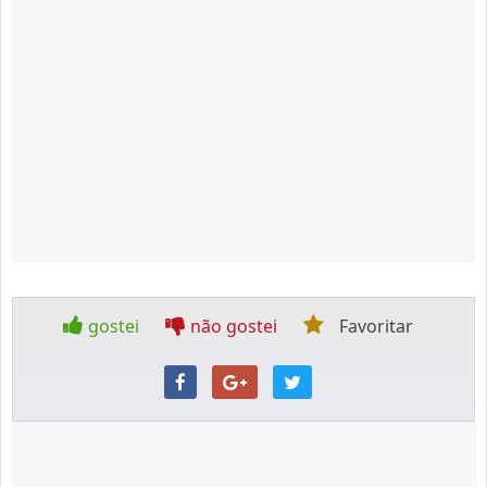
gostei
não gostei
Favoritar