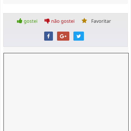
gostei
não gostei
Favoritar