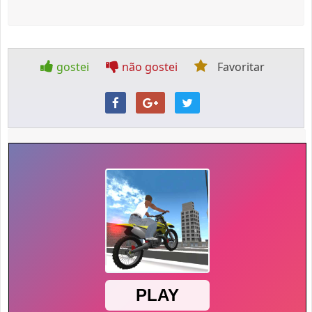
gostei
não gostei
Favoritar