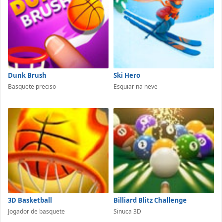
Dunk Brush
Ski Hero
Basquete preciso
Esquiar na neve
3D Basketball
Billiard Blitz Challenge
Jogador de basquete
Sinuca 3D